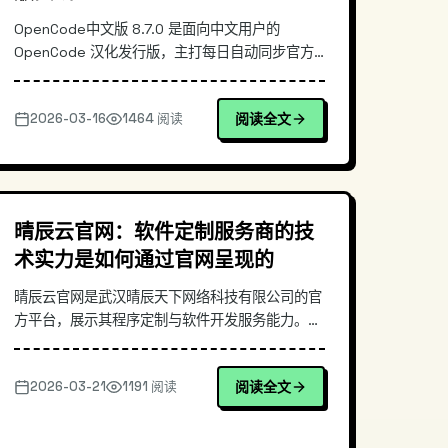
OpenCode中文版 8.7.0 是面向中文用户的
OpenCode 汉化发行版，主打每日自动同步官方
最新版、流水线自动构建并发布
Windows/Mac/Linux 三端安装包。本文从真实使
2026-03-16
1464 阅读
阅读全文
用痛点切入，讲清上游同步、CI/CD 构建、跨平台
打包与发布的核心思路，并给出安装与使用示例，
帮助你快速评估它在团队落地与个人使用中的价
值。
晴辰云官网：软件定制服务商的技
术实力是如何通过官网呈现的
晴辰云官网是武汉晴辰天下网络科技有限公司的官
方平台，展示其程序定制与软件开发服务能力。本
文从技术视角分析企业级官网的建设要点，探讨软
件开发服务商如何通过官网体现技术积累，包括前
2026-03-21
1191 阅读
阅读全文
端技术选型、用户体验设计、服务能力可视化等方
面，为企业官网建设提供参考。