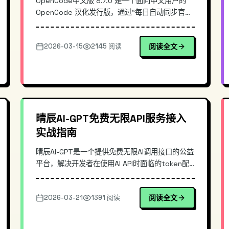
OpenCode中文版 8.7.0 是一个面向中文用户的
OpenCode 汉化发行版，通过“每日自动同步官方
最新版 + 全自动构建 Win/Mac/Linux 安装包”的流
水线，解决常见的汉化版更新滞后、手动打包繁琐
2026-03-15
2145 阅读
阅读全文
与版本不一致问题。本文从同步机制、构建架构与
发布策略切入，说明其与手工汉化/镜像站的差
异，并给出快速安装与校验示例。
晴辰AI-GPT免费无限API服务接入
实战指南
晴辰AI-GPT是一个提供免费无限AI调用接口的公益
平台，解决开发者在使用AI API时面临的token配
额限制和高昂费用问题。本文深入介绍其接入方
式、技术特点，并通过实际代码演示展示如何快速
2026-03-21
1391 阅读
阅读全文
集成到项目中，适合需要低成本AI能力的开发者参
考。