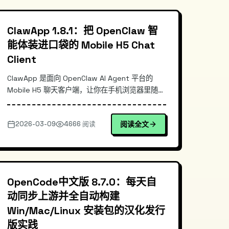
ClawApp 1.8.1：把 OpenClaw 智
能体装进口袋的 Mobile H5 Chat
Client
ClawApp 是面向 OpenClaw AI Agent 平台的
Mobile H5 聊天客户端，让你在手机浏览器里随时
与智能体对话。本文从移动端接入痛点出发，梳理
其 H5 架构与消息链路设计，说明它相对通用聊天
2026-03-09
4666 阅读
阅读全文
壳与“直接用 Web 控制台”的差异，并给出最小化
的部署/使用命令示例，帮助你快速把 OpenClaw
交互体验移动化。
OpenCode中文版 8.7.0：每天自
动同步上游并全自动构建
Win/Mac/Linux 安装包的汉化发行
版实践