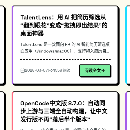
TalentLens：用 AI 把简历筛选从
“翻到眼花”变成“拖拽即出结果”的
桌面神器
TalentLens 是一款面向 HR 的 AI 智能简历筛选桌
面应用（Windows/macOS），支持拖入简历自动
解析、打分与排序，并根据岗位需求输出推荐建
议。本文介绍其典型使用场景、核心优势、落地流
2026-03-07
4558 阅读
阅读全文
程与最佳实践，帮助招聘团队提升筛选效率与一致
性。
OpenCode中文版 8.7.0：自动同
步上游与三端全自动构建，让中文
发行版不再“落后半个版本”