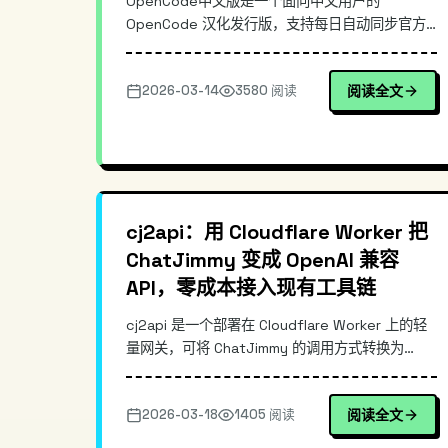
OpenCode中文版是一个面向中文用户的
OpenCode 汉化发行版，支持每日自动同步官方
最新版，并全自动构建 Windows/macOS/Linux
三端安装包。本文从真实使用痛点出发，拆解其自
2026-03-14
3580 阅读
阅读全文
动同步与构建流水线思路、发行版与上游的差异、
以及在团队落地时的安装与更新方式，帮助你快速
选择与部署 OpenCode 中文版 8.7.0。
cj2api：用 Cloudflare Worker 把
ChatJimmy 变成 OpenAI 兼容
API，零成本接入现有工具链
cj2api 是一个部署在 Cloudflare Worker 上的轻
量网关，可将 ChatJimmy 的调用方式转换为
OpenAI 兼容 API。它支持流式输出、零成本部
署，并自带测试页，方便快速验证。通过统一的
2026-03-18
1405 阅读
阅读全文
/v1/chat/completions 接口，开发者可以让现有
的 OpenAI SDK、代理层与应用无缝切换到