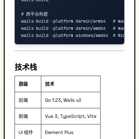
# 跨平台构建

wails build -platform darwin/arm64   # macOS App
wails build -platform darwin/amd64   # macOS Int
技术栈
层级
技术
后端
Go 1.23, Wails v2
前端
Vue 3, TypeScript, Vite
UI 组件
Element Plus