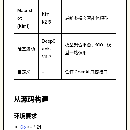
Moonsh
Kimi
ot
最新多模态智能体模型
K2.5
(Kimi)
DeepS
模型聚合平台，100+ 模
硅基流动
eek-
型一站调用
V3.2
自定义
-
任何 OpenAI 兼容接口
从源码构建
环境要求
Go
>= 1.21