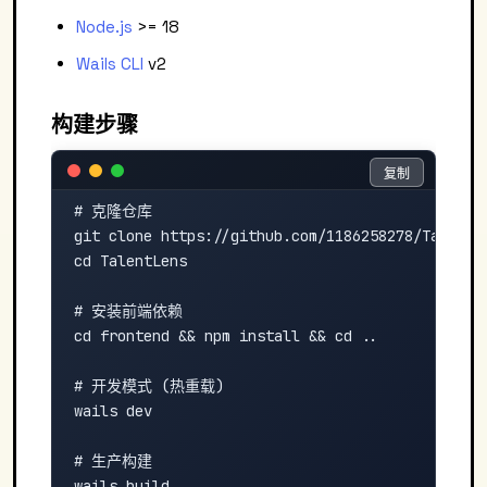
Node.js
>= 18
Wails CLI
v2
构建步骤
复制
复制
# 克隆仓库

git clone https://github.com/1186258278/TalentLe
cd TalentLens

# 安装前端依赖

cd frontend && npm install && cd ..

# 开发模式 (热重载)

wails dev

# 生产构建

wails build
