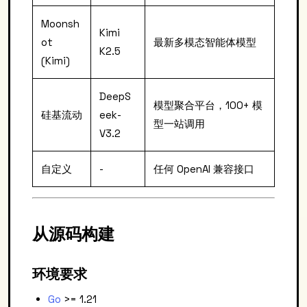
Moonsh
Kimi
ot
最新多模态智能体模型
K2.5
(Kimi)
DeepS
模型聚合平台，100+ 模
硅基流动
eek-
型一站调用
V3.2
自定义
-
任何 OpenAI 兼容接口
从源码构建
环境要求
Go
>= 1.21