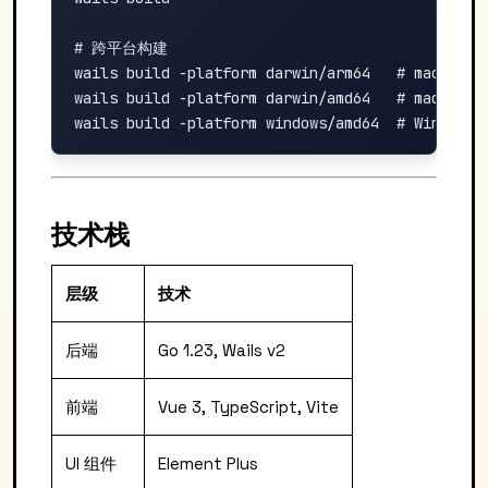
# 跨平台构建

wails build -platform darwin/arm64   # macOS App
wails build -platform darwin/amd64   # macOS Int
技术栈
层级
技术
后端
Go 1.23, Wails v2
前端
Vue 3, TypeScript, Vite
UI 组件
Element Plus