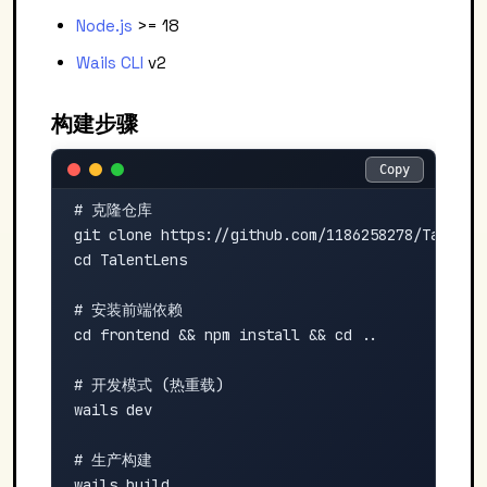
Node.js
>= 18
Wails CLI
v2
构建步骤
Copy
Copy
# 克隆仓库

git clone https://github.com/1186258278/TalentLe
cd TalentLens

# 安装前端依赖

cd frontend && npm install && cd ..

# 开发模式 (热重载)

wails dev

# 生产构建

wails build
